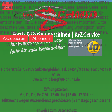
Wir nutzen Cookies auf unserer Website. Einige von ihnen
sind essenziell für den Betrieb der Seite. Diese Seite nutz
keine TrackingCookies. Es wurde kein Konto (Tracking-
Code) bei Googleanalytics eingerichtet. Sie können selbst
entscheiden, ob Sie die Cookies zulassen möchten. Bitte
beachten Sie, dass bei einer Ablehnung womöglich nicht
mehr alle Funktionalitäten der Seite zur Verfügung stehen.
Forst- & Gartenmaschinen | KFZ-Service
Akzeptieren
Ablehnen
Weitere Informationen bei den Datenschutzhinweisen
Horberstraße 7, 72172 Sulz-Bergfelden, Tel. 07454 / 9 61 60, Fax 07454 / 9
61 66
uwe.schmid.bergf@t-online.de
Öffnungszeiten:
Mo, Di, Do, Fr:
7.30 - 12.00 Uhr | 13.00 - 17.30 Uhr
Mittwochs wegen Aussendienst geschlossen | Samstags geschlossen !
Hinweise zum Datenschutz