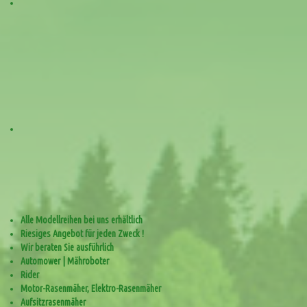
Alle Modellreihen bei uns erhältlich
Riesiges Angebot für jeden Zweck !
Wir beraten Sie ausführlich
Automower | Mähroboter
Rider
Motor-Rasenmäher, Elektro-Rasenmäher
Aufsitzrasenmäher