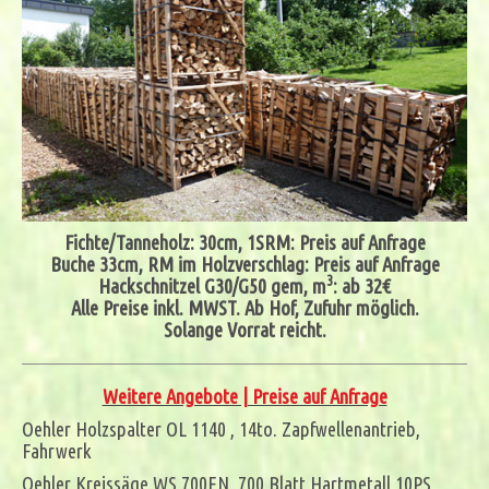
Fichte/Tanneholz: 30cm, 1SRM: Preis auf Anfrage
Buche 33cm, RM im Holzverschlag: Preis auf Anfrage
3
Hackschnitzel G30/G50 gem, m
: ab 32€
Alle Preise inkl. MWST. Ab Hof, Zufuhr möglich.
Solange Vorrat reicht.
Weitere Angebote | Preise auf Anfrage
Oehler Holzspalter OL 1140 , 14to. Zapfwellenantrieb,
Fahrwerk
Oehler Kreissäge WS 700EN, 700 Blatt Hartmetall 10PS