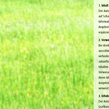
1. Inhal
Der Auto
auf Schä
Informat
Angebote
ergänzen
2. Verwe
Bei dire
ausschli
verhinde
zukünfti
Inhalten
Verweise
deren In
dargebot
verweist
3. Urheb
Der Auto
Grafiken