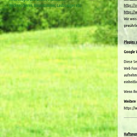
https://
Heckenscheren, Rasentrimmer, Laubsauger etc.
https://
Wir weis
gewährle
Plugins 
Google 
Diese Se
Web Font
aufnehme
einheitl
Wenn Ihr
Weitere
https://
Haftungs