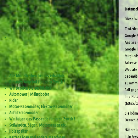
Datensch
Diese W
Trotzdem
Google A
Analyse 
Google i
Mitglied
Adresse 
Website 
Alle Modellreihen bei uns erhältlich
gegenübe
Riesiges Angebot für jeden Zweck !
zusammen
Wir beraten Sie ausführlich
Fall geg
Automower | Mähroboter
Ihre Nut
Rider
(
http://
Motor-Rasenmäher, Elektro-Rasenmäher
Aufsitzrasenmäher
Sie könn
Wir haben das Passende für ihren Zweck !
Besuch d
Seilwinden, Sägen, Motorsensen etc.
Nähere I
Holzspalter
http://w
Kettensägen und andere Maschinen