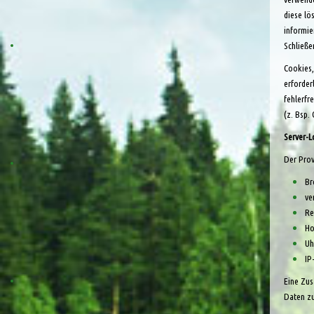
diese lö
informie
Schließe
Cookies,
erforder
fehlerfr
(z. Bsp.
Server-L
Der Prov
Br
ve
Re
Ho
Uh
IP
Eine Zus
Daten zu