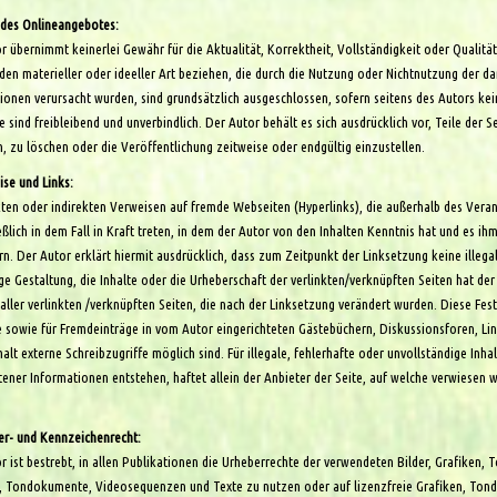
t des Onlineangebotes:
r übernimmt keinerlei Gewähr für die Aktualität, Korrektheit, Vollständigkeit oder Qualitä
den materieller oder ideeller Art beziehen, die durch die Nutzung oder Nichtnutzung der d
ionen verursacht wurden, sind grundsätzlich ausgeschlossen, sofern seitens des Autors kein
 sind freibleibend und unverbindlich. Der Autor behält es sich ausdrücklich vor, Teile d
, zu löschen oder die Veröffentlichung zeitweise oder endgültig einzustellen.
ise und Links:
kten oder indirekten Verweisen auf fremde Webseiten (Hyperlinks), die außerhalb des Vera
eßlich in dem Fall in Kraft treten, in dem der Autor von den Inhalten Kenntnis hat und es i
rn. Der Autor erklärt hiermit ausdrücklich, dass zum Zeitpunkt der Linksetzung keine illega
ge Gestaltung, die Inhalte oder die Urheberschaft der verlinkten/verknüpften Seiten hat der A
 aller verlinkten /verknüpften Seiten, die nach der Linksetzung verändert wurden. Diese Fest
 sowie für Fremdeinträge in vom Autor eingerichteten Gästebüchern, Diskussionsforen, Lin
halt externe Schreibzugriffe möglich sind. Für illegale, fehlerhafte oder unvollständige In
ener Informationen entstehen, haftet allein der Anbieter der Seite, auf welche verwiesen wur
.
er- und Kennzeichenrecht:
r ist bestrebt, in allen Publikationen die Urheberrechte der verwendeten Bilder, Grafiken,
, Tondokumente, Videosequenzen und Texte zu nutzen oder auf lizenzfreie Grafiken, Ton