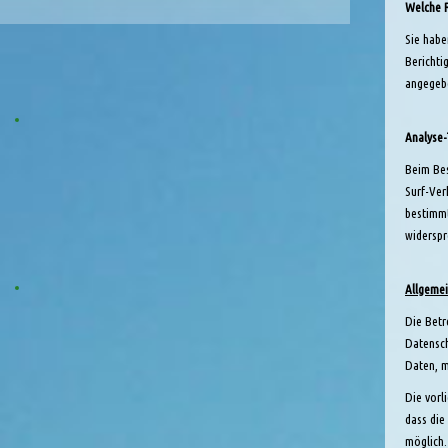
Welche R
Sie habe
Berichti
angegebe
Analyse-
Beim Bes
Surf-Ver
bestimmt
widerspr
Allgemei
Die Betr
Datensch
Daten, m
Die vorl
dass die
möglich.