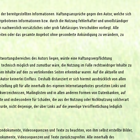
t der bereitgestellten Informationen. Haftungsansprüche gegen den Autor, welche sich
argebotenen Informationen bzw. durch die Nutzung fehlerhafter und unvollständiger
 nachweislich vorsätzliches oder grob fahrlässiges Verschulden vorliegt. Alle
er Seiten oder das gesamte Angebot ohne gesonderte Ankündigung zu verändern, zu
ntwortungsbereiches des Autors liegen, würde eine Haftungsverpflichtung
hm technisch möglich und zumutbar wäre, die Nutzung im Falle rechtswidriger Inhalte zu
len Inhalte auf den zu verlinkenden Seiten erkennbar waren. Auf die aktuelle und
utor keinerlei Einfluss. Deshalb distanziert er sich hiermit ausdrücklich von allen
stellung gilt für alle innerhalb des eigenen Internetangebotes gesetzten Links und
kverzeichnissen, Mailinglisten und in allen anderen Formen von Datenbanken, auf
halte und insbesondere für Schäden, die aus der Nutzung oder Nichtnutzung solcherart
de, nicht derjenige, der über Links auf die jeweilige Veröffentlichung lediglich
 Tondokumente, Videosequenzen und Texte zu beachten, von ihm selbst erstellte Bilder,
dokumente, Videosequenzen und Texte zurückzugreifen. Alle innerhalb des