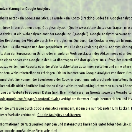
utzerklärung für Google Analytics
ebsite nutzt
kein
Googleanalytics. Es wurde kein Konto (Tracking-Code) bei Googleanalytics
 diese Informationen bezgl. Googleanalytics: (Quelle
www.datenschutzbeauftragter-info.
nalytics ist ein Webanalysedienst der Google Inc. („Google“). Google Analytics verwendet 
der Benutzung der Website durch Sie ermöglichen. Die durch das Cookie erzeugten Informa
n den USA übertragen und dort gespeichert. Im Falle der Aktivierung der IP-Anonymisierung
staaten der Europäischen Union oder in anderen Vertragsstaaten des Abkommens über den E
an einen Server von Google in den USA übertragen und dort gekürzt. Im Auftrag des Betre
auszuwerten, um Reports über die Websiteaktivitäten zusammenzustellen und um weitere 
r dem Websitebetreiber zu erbringen. Die im Rahmen von Google Analytics von Ihrem Brow
geführt. Sie können die Speicherung der Cookies durch eine entsprechende Einstellung Ihr
ebenenfalls nicht sämtliche Funktionen dieser Website vollumfänglich werden nutzen könne
zung der Website bezogenen Daten (inkl. Ihrer IP-Adresse) an Google sowie die Verarbeitu
tools.google.com/dlpage/gaoptout?hl=de
) verfügbare Browser-Plugin herunterladen und inst
en die Erfassung durch Google Analytics verhindern, indem Sie auf folgenden Link klicken.
ieser Website verhindert:
Google Analytics deaktivieren
nformationen zu Nutzungsbedingungen und Datenschutz finden Sie unter folgenden Links:
ww.google.com/analytics/terms/de.html