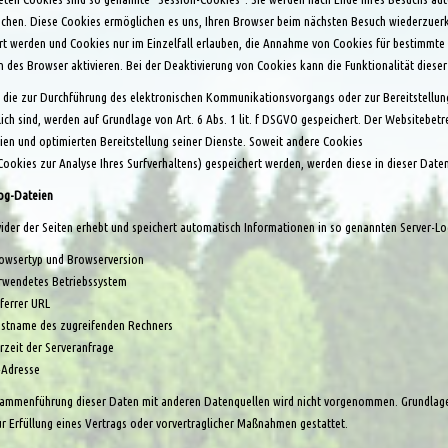
schen. Diese Cookies ermöglichen es uns, Ihren Browser beim nächsten Besuch wiederzuerk
rt werden und Cookies nur im Einzelfall erlauben, die Annahme von Cookies für bestimmte
n des Browser aktivieren. Bei der Deaktivierung von Cookies kann die Funktionalität dieser
 die zur Durchführung des elektronischen Kommunikationsvorgangs oder zur Bereitstellung
lich sind, werden auf Grundlage von Art. 6 Abs. 1 lit. f DSGVO gespeichert. Der Websitebetr
eien und optimierten Bereitstellung seiner Dienste. Soweit andere Cookies
 Cookies zur Analyse Ihres Surfverhaltens) gespeichert werden, werden diese in dieser Dat
og-Dateien
ider der Seiten erhebt und speichert automatisch Informationen in so genannten Server-Log
owsertyp und Browserversion
rwendetes Betriebssystem
ferrer URL
stname des zugreifenden Rechners
rzeit der Serveranfrage
-Adresse
ammenführung dieser Daten mit anderen Datenquellen wird nicht vorgenommen. Grundlage für
r Erfüllung eines Vertrags oder vorvertraglicher Maßnahmen gestattet.