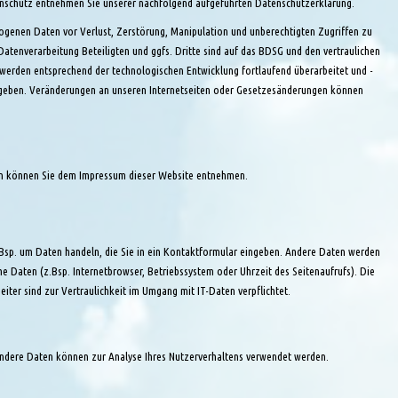
enschutz entnehmen Sie unserer nachfolgend aufgeführten Datenschutzerklärung.
genen Daten vor Verlust, Zerstörung, Manipulation und unberechtigten Zugriffen zu
Datenverarbeitung Beteiligten und ggfs. Dritte sind auf das BDSG und den vertraulichen
erden entsprechend der technologischen Entwicklung fortlaufend überarbeitet und -
gegeben. Veränderungen an unseren Internetseiten oder Gesetzesänderungen können
ten können Sie dem Impressum dieser Website entnehmen.
z.Bsp. um Daten handeln, die Sie in ein Kontaktformular eingeben. Andere Daten werden
e Daten (z.Bsp. Internetbrowser, Betriebssystem oder Uhrzeit des Seitenaufrufs). Die
iter sind zur Vertraulichkeit im Umgang mit IT-Daten verpflichtet.
. Andere Daten können zur Analyse Ihres Nutzerverhaltens verwendet werden.