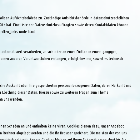
ndigen Aufsichtsbehörde zu. Zuständige Aufsichtsbehörde in datenschutzrechtlichen
Sitz hat. Eine Liste der Datenschutzbeauftragten sowie deren Kontaktdaten können
riften_links-node.html
.
s automatisiert verarbeiten, an sich oder an einen Dritten in einem gängigen,
inen anderen Verantwortlichen verlangen, erfolgt dies nur, soweit es technisch
iche Auskunft über Ihre gespeicherten personenbezogenen Daten, deren Herkunft und
er Löschung dieser Daten. Hierzu sowie zu weiteren Fragen zum Thema
an uns wenden.
einen Schaden an und enthalten keine Viren. Cookies dienen dazu, unser Angebot
rem Rechner abgelegt werden und die Ihr Browser speichert. Die meisten der von uns
matisch gelöscht. Andere Cookies bleiben auf Ihrem Endgerät gespeichert bis Sie