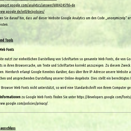
support.google.com/analytics/answer/6004245?hl=de
www.google.de/intl/de/policies/
en Sie darauf hin, dass auf dieser Website Google Analytics um den Code „anonymizeIp“ er
isten.
und Tools
Web Fonts
ite nutzt zur einheitlichen Darstellung von Schriftarten so genannte Web Fonts, die von Go
s in ihren Browsercache, um Texte und Schriftarten korrekt anzuzeigen. Zu diesem Zwec
n. Hierdurch erlangt Google Kenntnis darüber, dass über Ihre IP-Adresse unsere Website 
ichen und ansprechenden Darstellung unserer Online-Angebote. Dies stellt ein berechtigtes I
 Browser Web Fonts nicht unterstützt, so wird eine Standardschrift von Ihrem Computer ge
 Informationen
zu Google Web Fonts finden Sie unter
https://developers.google.com/fonts
www.google.com/policies/privacy/.
ausschluss