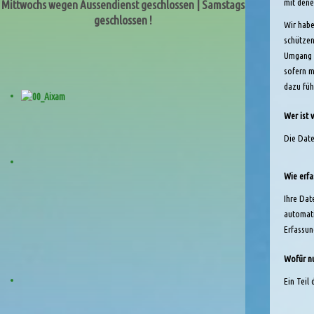
mit dene
Mittwochs wegen Aussendienst geschlossen | Samstags
geschlossen !
Wir habe
schützen
Umgang m
sofern m
dazu füh
Wer ist 
Die Date
Wie erfa
Ihre Dat
automati
Erfassun
Wofür nu
Ein Teil