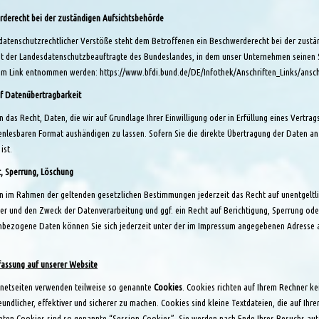
derecht bei der zuständigen Aufsichtsbehörde
 datenschutzrechtlicher Verstöße steht dem Betroffenen ein Beschwerderecht bei der zustä
st der Landesdatenschutzbeauftragte des Bundeslandes, in dem unser Unternehmen seinen 
em Link entnommen werden:
https://www.bfdi.bund.de/DE/Infothek/Anschriften_Links/ansch
f Datenübertragbarkeit
n das Recht, Daten, die wir auf Grundlage Ihrer Einwilligung oder in Erfüllung eines Vertrag
nlesbaren Format aushändigen zu lassen. Sofern Sie die direkte Übertragung der Daten an e
ist.
, Sperrung, Löschung
n im Rahmen der geltenden gesetzlichen Bestimmungen jederzeit das Recht auf unentgeltl
r und den Zweck der Datenverarbeitung und ggf. ein Recht auf Berichtigung, Sperrung od
bezogene Daten können Sie sich jederzeit unter der im Impressum angegebenen Adresse 
assung auf unserer Website
rnetseiten verwenden teilweise so genannte
Cookies
. Cookies richten auf Ihrem Rechner k
eundlicher, effektiver und sicherer zu machen. Cookies sind kleine Textdateien, die auf Ih
ten Cookies sind so genannte “Session-Cookies”. Sie werden nach Ende Ihres Besuchs auto