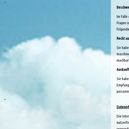
Beschwer
Im Falle
Fragen i
folgend
Recht au
Sie habe
maschine
machbar 
Auskunft
Sie habe
Empfänge
personen
Datenerf
Die Inte
nutzerfr
verwende